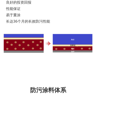
良好的投资回报
性能保证
易于重涂
长达36个月的长效防污性能
防污涂料体系
亲疏水树脂的独特设计
亲水性：防污成分的扩散
疏水性：防污成分的保持
独特的亲疏水树脂结构赋予涂膜新功能，提高防污性能。